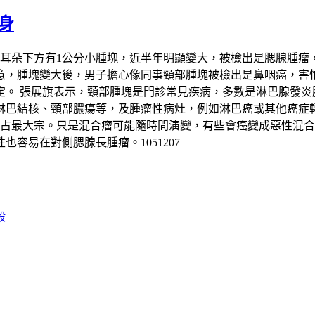
身
部耳朵下方有1公分小腫塊，近半年明顯變大，被檢出是腮腺腫瘤
意，腫塊變大後，男子擔心像同事頸部腫塊被檢出是鼻咽癌，害怕
。 張展旗表示，頸部腫塊是門診常見疾病，多數是淋巴腺發炎
淋巴結核、頸部膿瘍等，及腫瘤性病灶，例如淋巴癌或其他癌症轉
瘤占最大宗。只是混合瘤可能隨時間演變，有些會癌變成惡性混合
容易在對側腮腺長腫瘤。1051207
殺