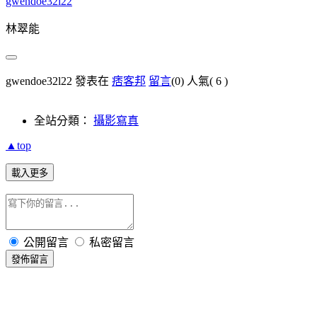
gwendoe32l22
林翠能
gwendoe32l22 發表在
痞客邦
留言
(0)
人氣(
6
)
全站分類：
攝影寫真
▲top
載入更多
公開留言
私密留言
發佈留言