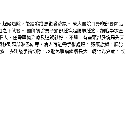
，趕緊切除，後續追蹤無復發跡象。 成大醫院耳鼻喉部醫師張
之下就醫。 醫師初診男子頸部腫塊是腮腺腫瘤，細胞學檢查
腫大，僅需藥物治療及追蹤就好。 不過，有些頸部腫塊是先天
移到頸部淋巴結等，病人可能需手術處理。 張展旗說，腮腺
瘤，多建議手術切除，以避免腫瘤繼續長大，轉化為癌症。 切