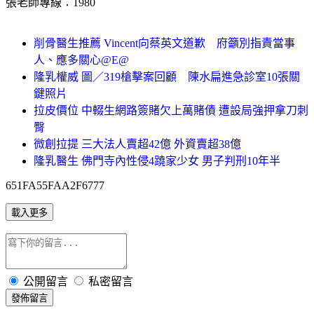
張老師專線：1980
削骨醫生推薦 Vincent向蔡英文道歉 府籲別指責當事
人、應多關心@E@
隆乳權威 圖／319槍擊案回顧 陳水扁進急診室10張關
鍵照片
拉皮價位 中輟生網路簽賭欠上萬賭債 遭設局強押拿刀刺
臀
微創拉提 三大法人賣超42億 外資賣超38億
隆乳醫生 佛門寺內性侵4蹺家少女 男子判刑10年半
651FA55FAA2F6777
載入更多
公開留言
私密留言
發佈留言