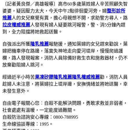
〔記者黃良傑／高雄報導〕高市60多歲葉姓婦人辛苦照顧失智
婆婆，疑因壓力太大，今天中午2點徘徊愛河旁，婦
整形診所
推薦
人的女兒察覺有異，擔心母親想不開，求助警方尋人，路
拉皮權威推薦
人發現有婦人疑要跳河報警，警、消5分鐘內趕
到，全力阻擋將她救起送醫。
自強派出所獲
隆乳推薦
報馳援，通知葉婦的女兒趕來勸說，葉
婦把機車停在路邊，落寞失神地走向愛河堤岸，慢慢爬過護
欄，路人發現報案，消防人員除備好救生衣和施救器材，仍不
放棄勸阻婦人跳河。
經過近半小時苦
果凍矽膠隆乳推薦
隆乳權威推薦
勸，消防人員
趁婦人未注意，將葉婦拉上堤岸邊，安撫情緒並將她送醫，幸
未發生意外。
自由電子報關心您︰自殺不能解決問題，勇敢求救並非弱者，
社會處處有溫暖，一定能度過難關。
自殺防治諮詢安心專線：0800-788995
生命線協談專線：1995。