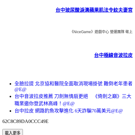
台中玻尿酸淚溝蘋果肌法令紋夫妻宮
《NiceGame》遊戲中心 營運團隊 敬上
台中極線音波拉皮
全臉拉提 北京協和醫院全面取消現場掛號 難倒老年患者
@E@
台中音波拉皮推薦 刀劍無情扇更絕 《倚劍之巔》三大
職業邀你登武林高峰！@E@
台中拉皮 網路釣魚攻擊進化 6天詐騙70萬美元@E@
62C8C89DA0CCC49E
載入更多