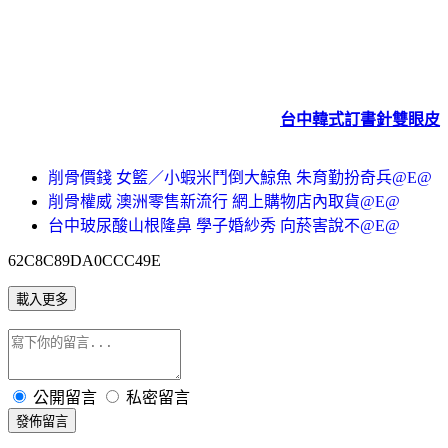
台中韓式訂書針雙眼皮
削骨價錢 女籃／小蝦米鬥倒大鯨魚 朱育勤扮奇兵@E@
削骨權威 澳洲零售新流行 網上購物店內取貨@E@
台中玻尿酸山根隆鼻 學子婚紗秀 向菸害說不@E@
62C8C89DA0CCC49E
載入更多
公開留言
私密留言
發佈留言