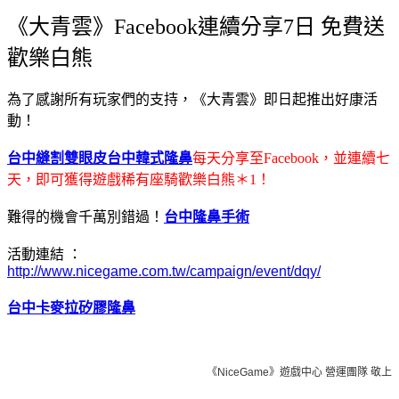
《大青雲》Facebook連續分享7日 免費送
歡樂白熊
為了感謝所有玩家們的支持，
《大青雲》即日起推出好康活
動！
台中縫割雙眼皮
台中韓式隆鼻
每天分享至Facebook，並連續七
天，即可獲得遊戲稀有座騎歡樂白熊＊1！
難得的機會千萬別錯過！
台中隆鼻手術
活動連結 ：
http://www.nicegame.com.tw/campaign/event/dqy/
台中卡麥拉矽膠隆鼻
《NiceGame》遊戲中心 營運團隊 敬上