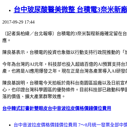
台中玻尿酸醫美微整 台積電3奈米新廠
2017-09-29 17:44
〔記者吳柏緯／台北報導〕台積電的3奈米製程新廠確定留在
應。
陳良基表示，台積電的投資也象徵以行動支持行政院推動的「
今年為台灣的AI元年，科技部也投入超過百億的AI預算支持台
產，也將是AI應用爆發之年。現在正是台灣各產業導入AI研發
陳良基說明，台積電今天拍板於南科台南園區設廠以及日前宣
心，也印證台灣科學園區的優勢條件。目前科技部已啟動科學
落的價值、擴大產業群聚效應。
台中韓式訂書針雙眼皮
台中音波拉皮價格價錢價位費用
台中音波拉皮價格價錢價位費用 7～8月統一發票全部中