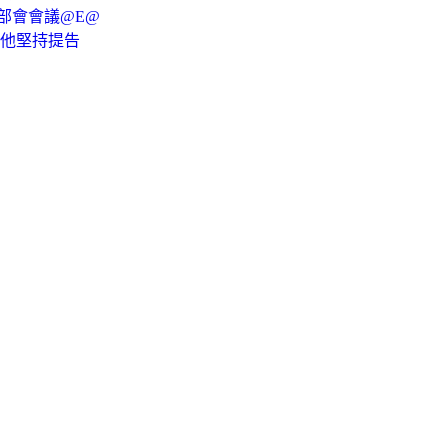
部會會議@E@
訓他堅持提告