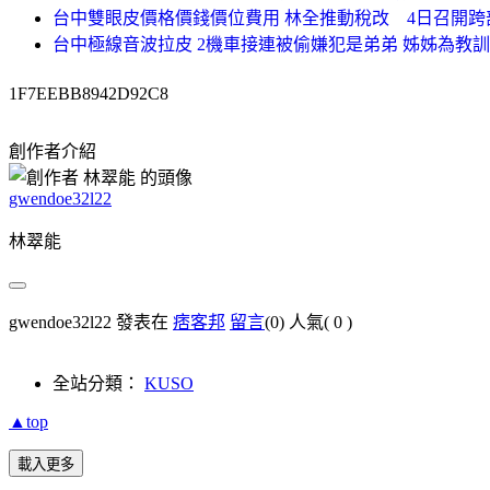
台中雙眼皮價格價錢價位費用 林全推動稅改 4日召開跨
台中極線音波拉皮 2機車接連被偷嫌犯是弟弟 姊姊為教
1F7EEBB8942D92C8
創作者介紹
gwendoe32l22
林翠能
gwendoe32l22 發表在
痞客邦
留言
(0)
人氣(
0
)
全站分類：
KUSO
▲top
載入更多