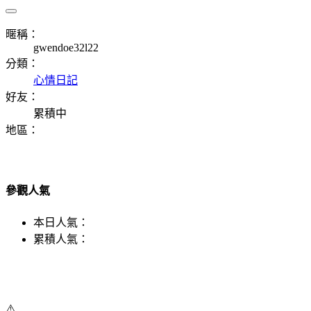
暱稱：
gwendoe32l22
分類：
心情日記
好友：
累積中
地區：
參觀人氣
本日人氣：
累積人氣：
⚠️