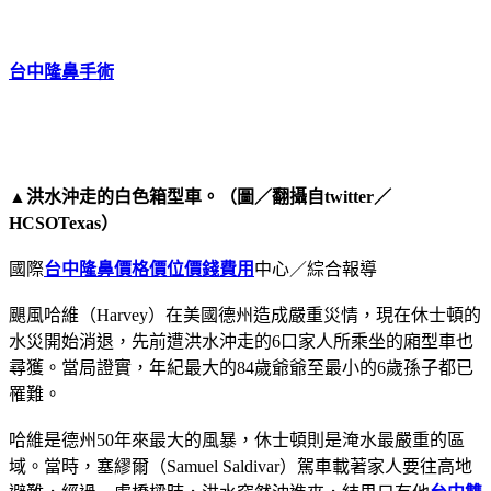
台中隆鼻手術
▲
洪水沖走的白色箱型車。（圖／翻攝自twitter／
HCSOTexas）
國際
台中隆鼻價格價位價錢費用
中心／綜合報導
颶風哈維（Harvey）在美國德州造成嚴重災情，現在休士頓的
水災開始消退，先前遭洪水沖走的6口家人所乘坐的廂型車也
尋獲。當局證實，年紀最大的84歲爺爺至最小的6歲孫子都已
罹難。
哈維是德州50年來最大的風暴，休士頓則是淹水最嚴重的區
域。當時，塞繆爾（Samuel Saldivar）駕車載著家人要往高地