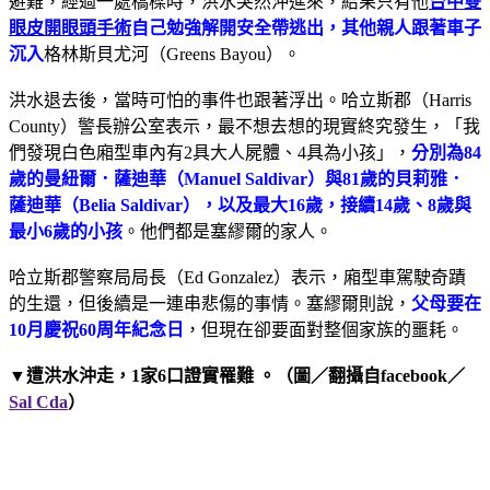
避難，經過一處橋樑時，洪水突然沖進來，結果只有他
台中雙
眼皮開眼頭手術
自己勉強解開安全帶逃出，其他親人跟著車子
沉入
格林斯貝尤河（Greens Bayou）。
洪水退去後，當時可怕的事件也跟著浮出。哈立斯郡（Harris
County）警長辦公室表示，最不想去想的現實終究發生，「我
們發現白色廂型車內有2具大人屍體、4具為小孩」，
分別為84
歲的曼紐爾．薩迪華（Manuel Saldivar）與81歲的貝莉雅．
薩迪華（Belia Saldivar），以及最大16歲，接續14歲、8歲與
最小6歲的小孩
。他們都是塞繆爾的家人。
哈立斯郡警察局局長（Ed Gonzalez）表示，廂型車駕駛奇蹟
的生還，但後續是一連串悲傷的事情。塞繆爾則說，
父
母要在
10月慶祝60周年紀念日
，但現在卻要面對整個家族的噩耗。
▼遭洪水沖走，1家6口證實罹難 。（圖／翻攝自facebook／
Sal Cda
）