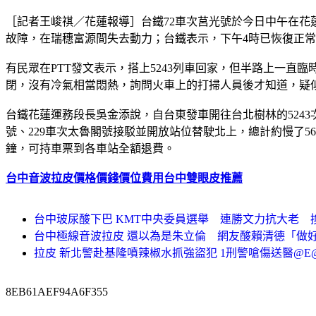
［記者王峻祺／花蓮報導］台鐵72車次莒光號於今日中午在花
故障，在瑞穗富源間失去動力；台鐵表示，下午4時已恢復正常通
有民眾在PTT發文表示，搭上5243列車回家，但半路上一直臨
閉，沒有冷氣相當悶熱，詢問火車上的打掃人員後才知道，疑
台鐵花蓮運務段長吳金添說，自台東發車開往台北樹林的524
號、229車次太魯閣號接駁並開放站位替駛北上，總計約慢了56分
鐘，可持車票到各車站全額退費。
台中音波拉皮價格價錢價位費用
台中雙眼皮推薦
台中玻尿酸下巴 KMT中央委員選舉 連勝文力抗大老 
台中極線音波拉皮 還以為是朱立倫 網友酸賴清德「做
拉皮 新北警赴基隆噴辣椒水抓強盜犯 1刑警嗆傷送醫@E
8EB61AEF94A6F355