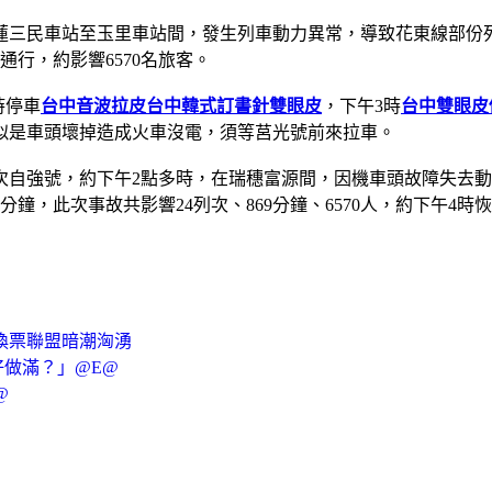
蓮三民車站至玉里車站間，發生列車動力異常，導致花東線部份列
行，約影響6570名旅客。
時停車
台中音波拉皮
台中韓式訂書針雙眼皮
，下午3時
台中雙眼皮
似是車頭壞掉造成火車沒電，須等莒光號前來拉車。
3次自強號，約下午2點多時，在瑞穗富源間，因機車頭故障失去動
鐘，此次事故共影響24列次、869分鐘、6570人，約下午4時恢
換票聯盟暗潮洶湧
好做滿？」@E@
@